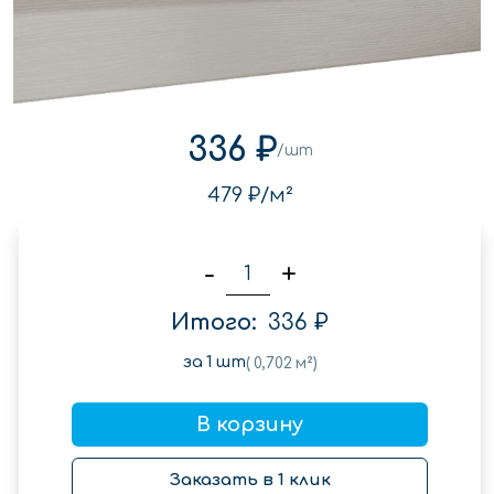
336 ₽
/шт
479 ₽
/м²
-
+
Итого:
336 ₽
за
1
шт
(
0,702
м²)
В корзину
Заказать в 1 клик