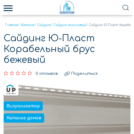
Главная
/
Каталог
/
Сайдинг
/
Сайдинг виниловый
/
Сайдинг Ю-Пласт Корабель
Сайдинг Ю-Пласт
Корабельный брус
бежевый
0 отзывов
Поделиться
Визуализатор
Каталог домов