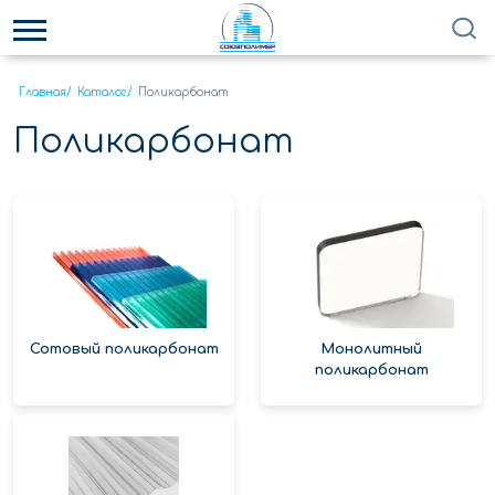
Главная
/
Каталог
/
Поликарбонат
Поликарбонат
Сотовый поликарбонат
Монолитный
поликарбонат