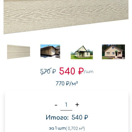
540 ₽
570 ₽
/шт
770 ₽
/м²
-
+
Итого:
540 ₽
за
1
шт
(
0,702
м²)