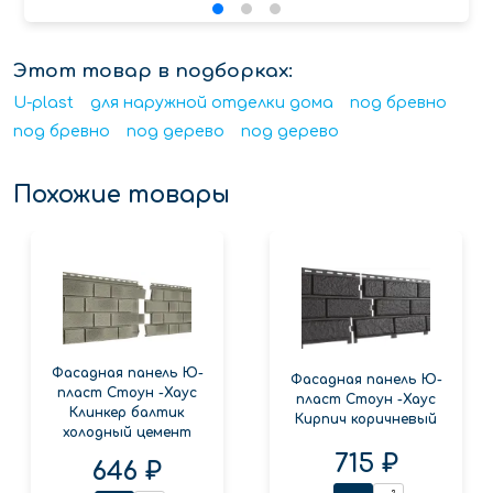
Этот товар в подборках:
U-plast
для наружной отделки дома
под бревно
под бревно
под дерево
под дерево
Похожие товары
Фасадная панель Ю-
Фасадная панель Ю-
пласт Стоун -Хаус
пласт Стоун -Хаус
Клинкер балтик
Кирпич коричневый
холодный цемент
715 ₽
646 ₽