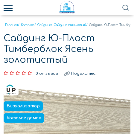
Главная
/
Каталог
/
Сайдинг
/
Сайдинг виниловый
/
Сайдинг Ю-Пласт Тимберб
Сайдинг Ю-Пласт
Тимберблок Ясень
золотистый
0 отзывов
Поделиться
Визуализатор
Каталог домов