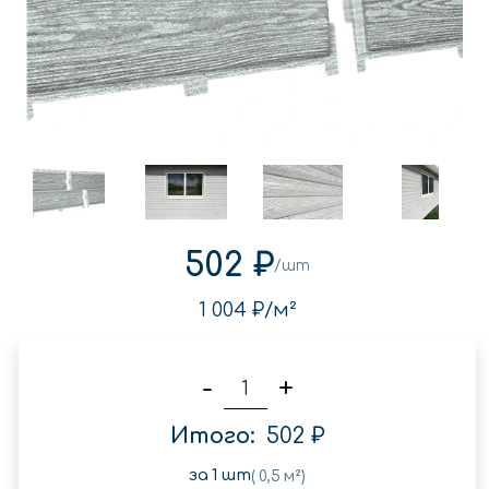
502 ₽
/шт
1 004 ₽
/м²
-
+
Итого:
502 ₽
за
1
шт
(
0,5
м²)