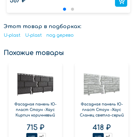
367 ₽
Этот товар в подборках:
U-plast
U-plast
под дерево
Похожие товары
Фасадная панель Ю-
Фасадная панель Ю-
пласт Стоун -Хаус
пласт Стоун -Хаус
Кирпич коричневый
Сланец светло-серый
715 ₽
418 ₽
шт
м²
шт
м²