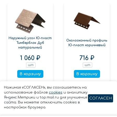
Наружный угол Ю-пласт
Околооконный профиль
Тимберблок Дуб
Ю-пласт коричневый
натуральный
1 060 ₽
716 ₽
шт
шт
В корзину
В корзину
Заказать в 1 клик
Заказать в 1 клик
Нажимая «СОГЛАСЕН», вы соглашаетесь на
использование файлов
cookies
и аналитику
Яндекс.Метрики и top.mail.ru для улучшения
СОГЛАСЕН
сайта. Вы можете отключить cookies в
настройках браузера.