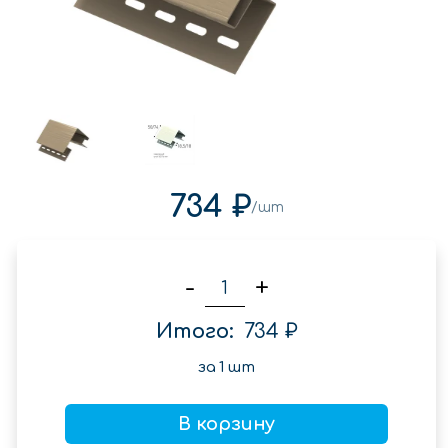
734 ₽
/шт
-
+
Итого:
734 ₽
за
1
шт
В корзину