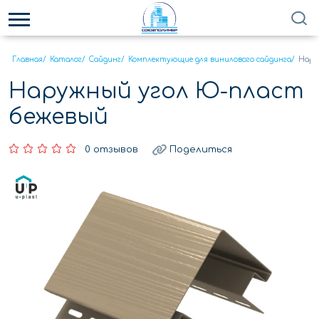
Главная
/
Каталог
/
Сайдинг
/
Комплектующие для винилового сайдинга
/
Нару
Наружный угол Ю-пласт
бежевый
0 отзывов
Поделиться