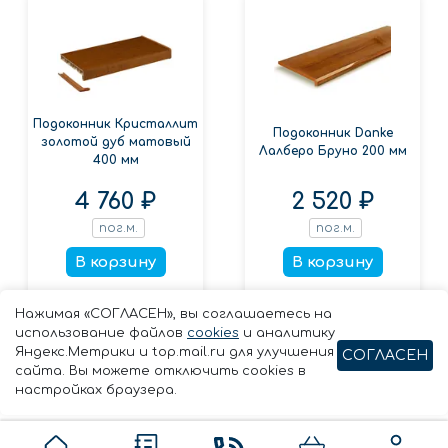
Подоконник Кристаллит
Подоконник Danke
золотой дуб матовый
Лалберо Бруно 200 мм
400 мм
4 760 ₽
2 520 ₽
пог.м.
пог.м.
В корзину
В корзину
Заказать в 1 клик
Заказать в 1 клик
Нажимая «СОГЛАСЕН», вы соглашаетесь на
использование файлов
cookies
и аналитику
Яндекс.Метрики и top.mail.ru для улучшения
СОГЛАСЕН
сайта. Вы можете отключить cookies в
настройках браузера.