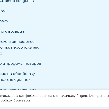
лизатор сайдинга
рам
авка
а и возврат
ика в отношении
отки персональных
х
ла продажи товаров
сие на обработку
нальных данных
ика использования
es
использование файлов
cookies
и аналитику Яндекс.Метрики и t
ройках браузера.