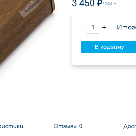
3 450 ₽
/пог.м.
-
+
Итог
В корзину
ристики
Отзывы 0
Дос