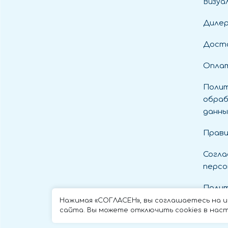
Визуа
Диле
Дост
Оплат
Полит
обраб
данны
Прави
Согла
персо
Полит
cooki
Нажимая «СОГЛАСЕН», вы соглашаетесь на 
сайта. Вы можете отключить cookies в наст