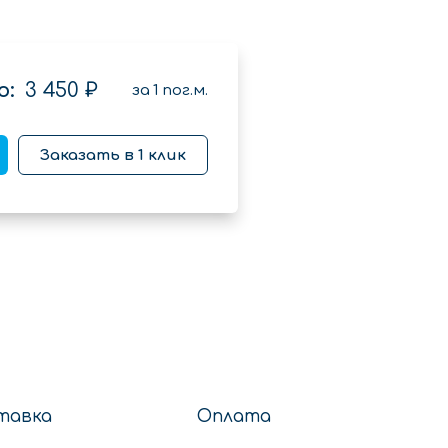
о:
3 450 ₽
за
1
пог.м.
Заказать в 1 клик
тавка
Оплата