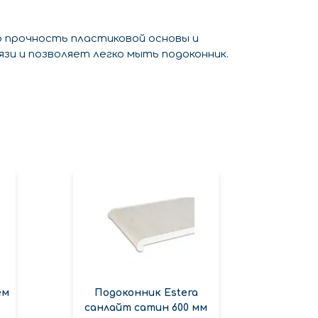
ю прочность пластиковой основы и
зи и позволяет легко мыть подоконник.
ем
Подоконник Estera
Подо
санлайт сатин 600 мм
Sat