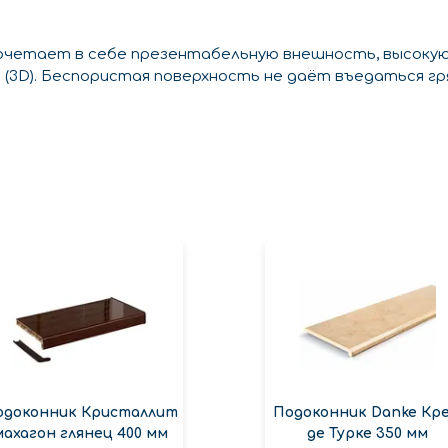
сочетает в себе презентабельную внешность, высоку
(3D). Беспористая поверхность не даёт въедаться гря
одоконник Кристаллит
Подоконник Danke Кр
махагон глянец 400 мм
де Турке 350 мм