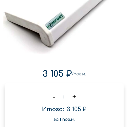
3 105 ₽
/пог.м.
-
+
Итого:
3 105 ₽
за
1
пог.м.