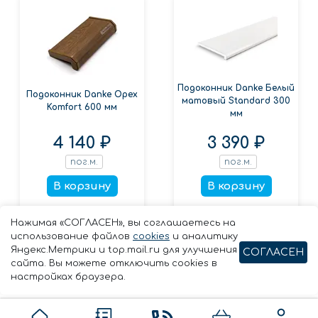
Подоконник Danke Белый
Подоконник Danke Орех
матовый Standard 300
Komfort 600 мм
мм
4 140 ₽
3 390 ₽
пог.м.
пог.м.
В корзину
В корзину
Заказать в 1 клик
Заказать в 1 клик
Нажимая «СОГЛАСЕН», вы соглашаетесь на
использование файлов
cookies
и аналитику
Яндекс.Метрики и top.mail.ru для улучшения
СОГЛАСЕН
сайта. Вы можете отключить cookies в
настройках браузера.