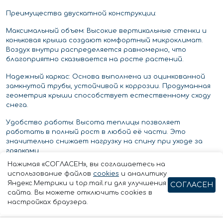
Преимущества двускатной конструкции:
Максимальный объем: Высокие вертикальные стенки и
коньковая крыша создают комфортный микроклимат.
Воздух внутри распределяется равномерно, что
благоприятно сказывается на росте растений.
Надежный каркас: Основа выполнена из оцинкованной
замкнутой трубы, устойчивой к коррозии. Продуманная
геометрия крыши способствует естественному сходу
снега.
Удобство работы: Высота теплицы позволяет
работать в полный рост в любой её части. Это
значительно снижает нагрузку на спину при уходе за
грядками.
Нажимая «СОГЛАСЕН», вы соглашаетесь на
Эффективное проветривание: Форма «домиком»
использование файлов
cookies
и аналитику
позволяет разместить дополнительные форточки в
Яндекс.Метрики и top.mail.ru для улучшения
СОГЛАСЕН
торцах или на скатах крыши для идеальной циркуляции
сайта. Вы можете отключить cookies в
воздуха.
настройках браузера.