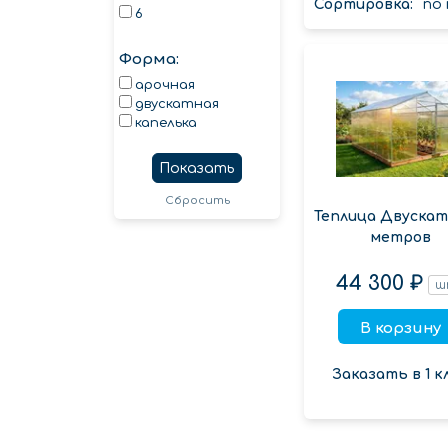
Сортировка:
по
6
Форма:
арочная
двускатная
капелька
Показать
Сбросить
Теплица Двускат
метров
44 300 ₽
ш
В корзину
Заказать в 1 к