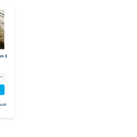
я 6
т
лик