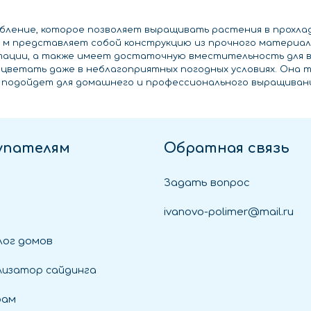
собление, которое позволяет выращивать растения в прохл
6 м представляет собой конструкцию из прочного материал
тации, а также имеет достаточную вместительность для в
цветать даже в неблагоприятных погодных условиях. Она 
 подойдет для домашнего и профессионального выращиван
упателям
Обратная связь
Задать вопрос
ivanovo-polimer@mail.ru
ог домов
лизатор сайдинга
рам