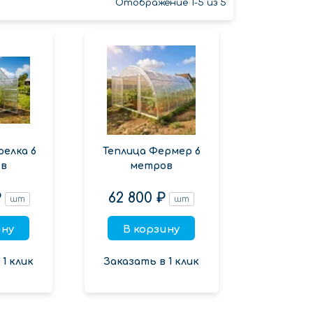
Отображение 1-5 из 5
релка 6
Теплица Фермер 6
в
метров
₽
62 800 ₽
шт
шт
ину
В корзину
1 клик
Заказать в 1 клик