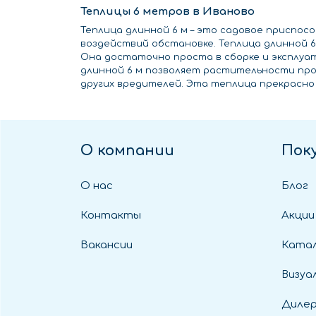
Теплицы 6 метров в Иваново
Теплица длинной 6 м – это садовое приспо
воздействий обстановке. Теплица длинной 
Она достаточно проста в сборке и эксплуа
длинной 6 м позволяет растительности про
других вредителей. Эта теплица прекрасно
О компании
Пок
О нас
Блог
Контакты
Акции
Вакансии
Катал
Визуа
Диле