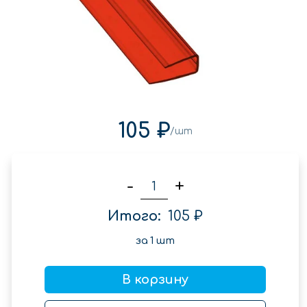
105 ₽
/шт
-
+
Итого:
105 ₽
за
1
шт
В корзину