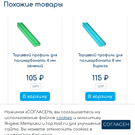
Похожие товары
Торцевой профиль для
Торцевой профиль для
поликарбоната 4 мм
поликарбоната 8 мм
зеленый
бирюза
105 ₽
115 ₽
шт
шт
В корзину
В корзину
Заказать в 1 клик
Заказать в 1 клик
Нажимая «СОГЛАСЕН», вы соглашаетесь на
использование файлов
cookies
и аналитику
Яндекс.Метрики и top.mail.ru для улучшения
СОГЛАСЕН
сайта. Вы можете отключить cookies в