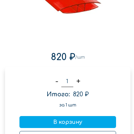
820 ₽
/шт
-
+
Итого:
820 ₽
за
1
шт
В корзину