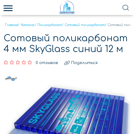
Главная
/
Каталог
/
Поликарбонат
/
Сотовый поликарбонат
/
Сотовый полика
Сотовый поликарбонат
4 мм SkyGlass синий 12 м
0 отзывов
Поделиться