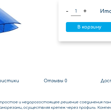
-
+
Ито
В корзину
ристики
Отзывы 0
Дос
 простое и недорогостоящее решение соединения па
 саморезами, осуществляя крепеж через профиль. Ком