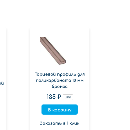
.
Торцевой профиль для
Торц
поликарбоната 10 мм
поли
ый
бронза
135 ₽
шт
В корзину
Заказать в 1 клик
Зак