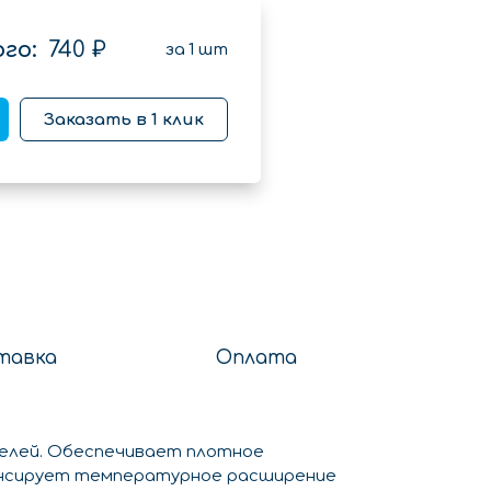
го:
740 ₽
за
1
шт
Заказать в 1 клик
тавка
Оплата
нелей. Обеспечивает плотное
пенсирует температурное расширение