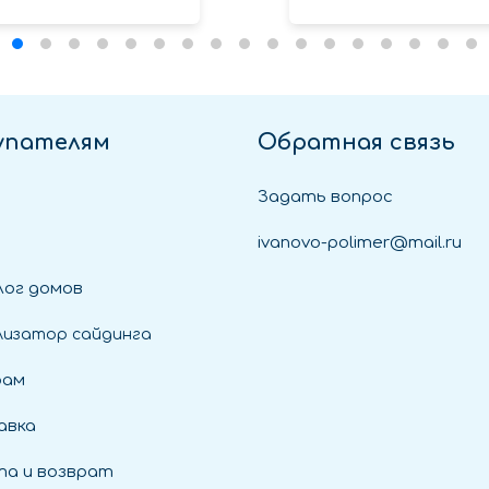
упателям
Обратная связь
Задать вопрос
ivanovo-polimer@mail.ru
ог домов
лизатор сайдинга
рам
авка
а и возврат