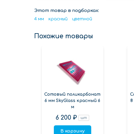
Этот товар в подборках:
4 мм
красный
цветной
Похожие товары
Сотовый поликарбонат
С
6 мм SkyGlass красный 6
8
м
6 200 ₽
шт
В корзину