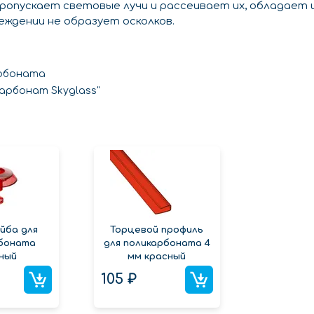
пропускает световые лучи и рассеивает их, обладает
ждении не образует осколков.
арбоната
арбонат Skyglass"
йба для
Торцевой профиль
боната
для поликарбоната 4
ный
мм красный
105 ₽