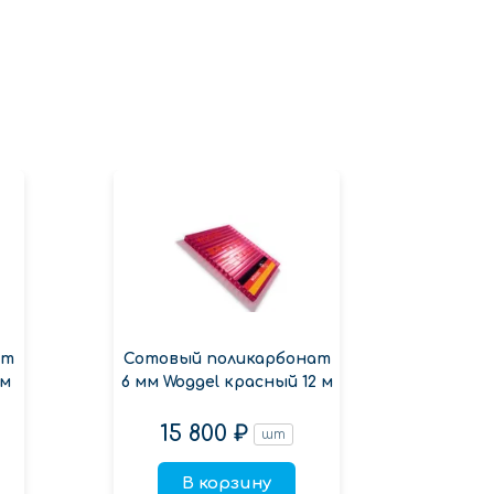
ат
Сотовый поликарбонат
пол
 м
6 мм Woggel красный 12 м
15 800 ₽
1
шт
В корзину