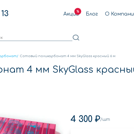
 13
Акции
Блог
О Компани
карбонат
/
Сотовый поликарбонат 4 мм SkyGlass красный 6 м
нат 4 мм SkyGlass красны
4 300 ₽
/шт