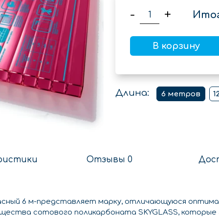
-
+
Итог
В корзину
Длина:
6 метров
1
ристики
Отзывы 0
Дос
расный 6 м-представляет марку, отличающуюся оптима
ущества сотового поликарбоната SKYGLASS, которые