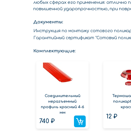
любых сферах его применения: отлично 
повышенной ударопрочностью, при повре
Документы:
Инструкция по монтажу сотового полик
Гарантийный сертификат "Сотовый полик
Комплектующие:
Соединительный
Термоша
неразъемный
поликар
профиль красный 4-6
крас
мм
12 ₽
740 ₽