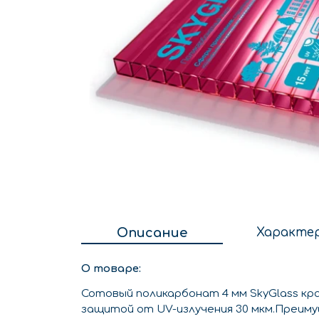
Описание
Характе
О товаре:
Сотовый поликарбонат 4 мм SkyGlass к
защитой от UV-излучения 30 мкм.Преим