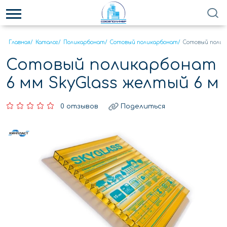
Главная
/
Каталог
/
Поликарбонат
/
Сотовый поликарбонат
/
Сотовый полика
Сотовый поликарбонат
6 мм SkyGlass желтый 6 м
0 отзывов
Поделиться