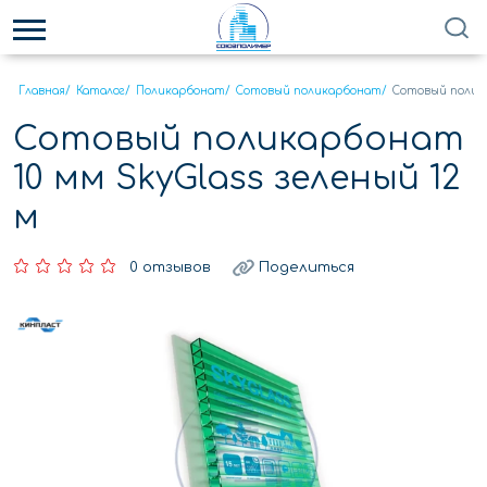
Главная
/
Каталог
/
Поликарбонат
/
Сотовый поликарбонат
/
Сотовый полика
Сотовый поликарбонат
10 мм SkyGlass зеленый 12
м
0 отзывов
Поделиться