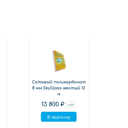
Сотовый поликарбонат
Сотов
8 мм SkyGlass желтый 12
м
пр
13 800 ₽
8
шт
В корзину