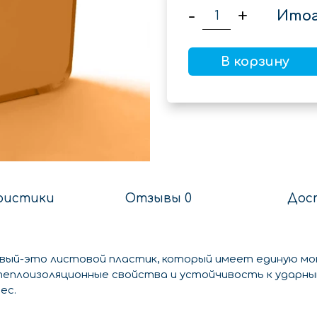
-
+
Итог
В корзину
ристики
Отзывы 0
Дос
вый-это листовой пластик, который имеет единую м
теплоизоляционные свойства и устойчивость к ударным
ес.