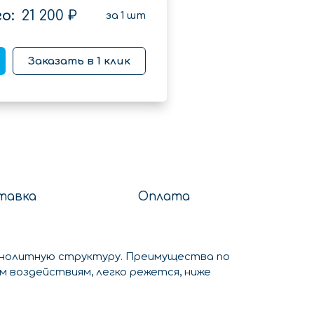
о:
21 200 ₽
за
1
шт
Заказать в 1 клик
тавка
Оплата
онолитную структуру. Преимущества по
 воздействиям, легко режется, ниже