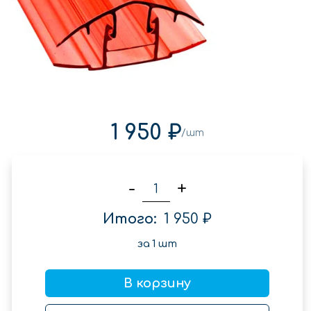
1 950 ₽
/шт
-
+
Итого:
1 950 ₽
за
1
шт
В корзину