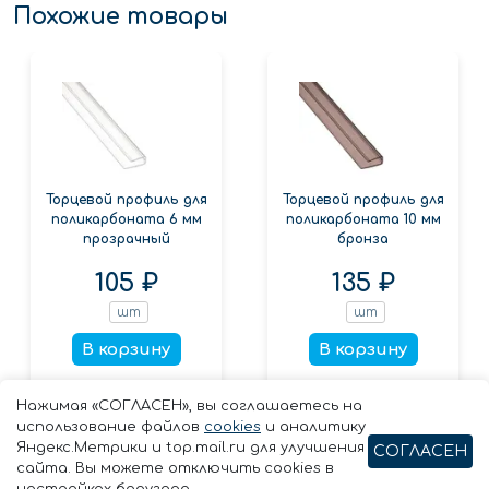
Похожие товары
Торцевой профиль для
Торцевой профиль для
поликарбоната 6 мм
поликарбоната 10 мм
прозрачный
бронза
105 ₽
135 ₽
шт
шт
В корзину
В корзину
Заказать в 1 клик
Заказать в 1 клик
Нажимая «СОГЛАСЕН», вы соглашаетесь на
использование файлов
cookies
и аналитику
Яндекс.Метрики и top.mail.ru для улучшения
СОГЛАСЕН
сайта. Вы можете отключить cookies в