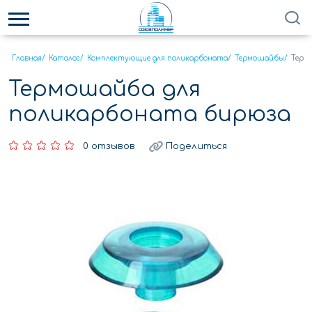
Главная
/
Каталог
/
Комплектующие для поликарбоната
/
Термошайбы
/
Терм
Термошайба для
поликарбоната бирюза
0 отзывов
Поделиться