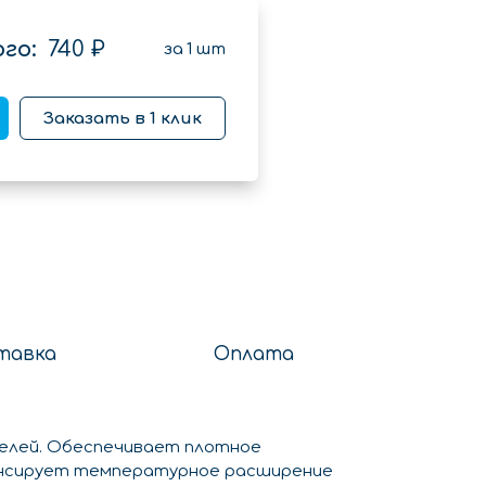
го:
740 ₽
за
1
шт
Заказать в 1 клик
тавка
Оплата
нелей. Обеспечивает плотное
пенсирует температурное расширение