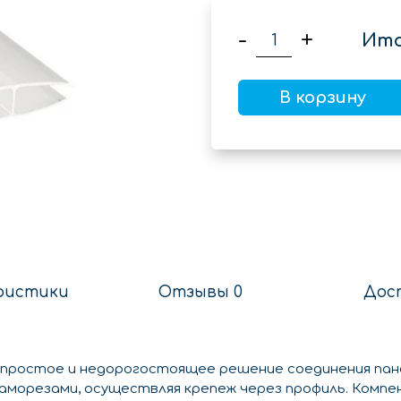
-
+
Ито
В корзину
ристики
Отзывы 0
Дос
 простое и недорогостоящее решение соединения па
 саморезами, осуществляя крепеж через профиль. Ком