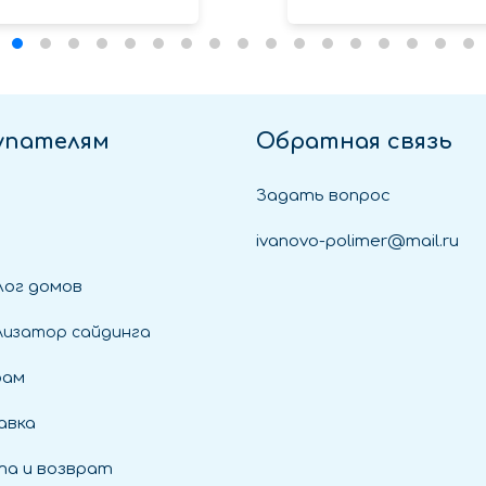
упателям
Обратная связь
Задать вопрос
ivanovo-polimer@mail.ru
ог домов
лизатор сайдинга
рам
авка
а и возврат