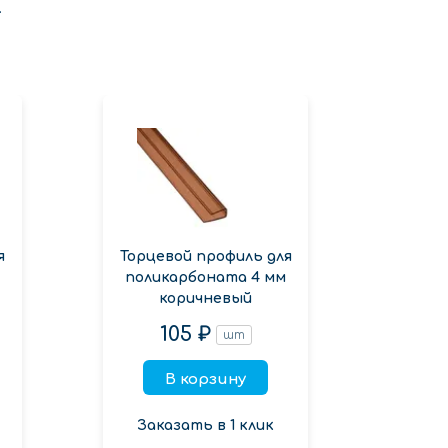
.
я
Торцевой профиль для
Торц
поликарбоната 4 мм
поли
коричневый
105 ₽
шт
В корзину
Заказать в 1 клик
Зак