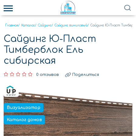
Главная
/
Каталог
/
Сайдинг
/
Сайдинг виниловый
/
Сайдинг Ю-Пласт Тимбербл
Сайдинг Ю-Пласт
Тимберблок Ель
сибирская
0 отзывов
Поделиться
Визуализатор
Каталог домов