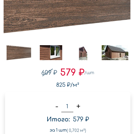
579 ₽
609 ₽
/шт
825 ₽
/м²
-
+
Итого:
579 ₽
за
1
шт
(
0,702
м²)