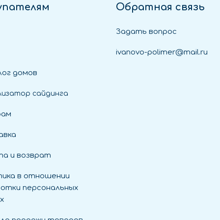
упателям
Обратная связь
Задать вопрос
ivanovo-polimer@mail.ru
ог домов
лизатор сайдинга
рам
авка
а и возврат
ика в отношении
отки персональных
х