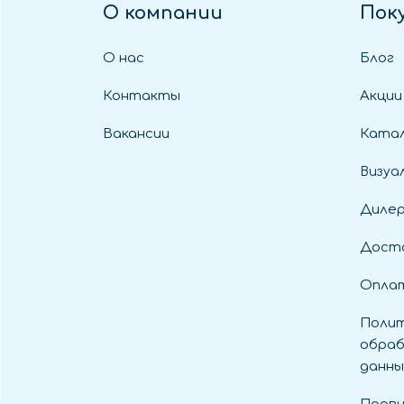
О компании
Пок
О нас
Блог
Контакты
Акции
Вакансии
Катал
Визуа
Диле
Дост
Оплат
Полит
обраб
данны