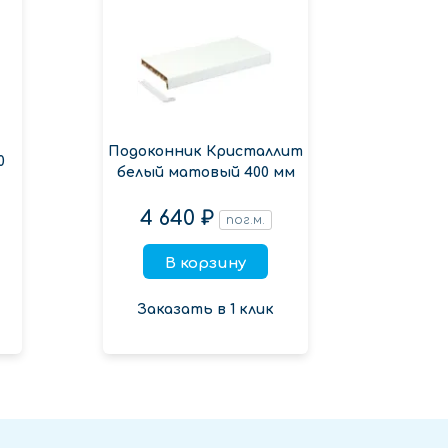
Подоконник Кристаллит
Подок
0
белый матовый 400 мм
орех
4 640 ₽
5 
пог.м.
В корзину
Заказать в 1 клик
Зак