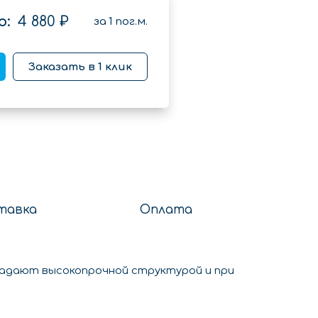
о:
4 880 ₽
за
1
пог.м.
Заказать в 1 клик
тавка
Оплата
адают высокопрочной структурой и при