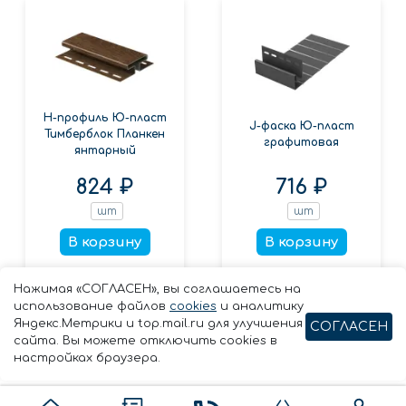
Н-профиль Ю-пласт
J-фаска Ю-пласт
Тимберблок Планкен
графитовая
янтарный
824 ₽
716 ₽
шт
шт
В корзину
В корзину
Заказать в 1 клик
Заказать в 1 клик
Нажимая «СОГЛАСЕН», вы соглашаетесь на
использование файлов
cookies
и аналитику
Яндекс.Метрики и top.mail.ru для улучшения
СОГЛАСЕН
сайта. Вы можете отключить cookies в
настройках браузера.