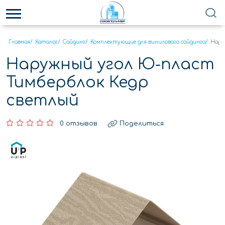
Главная
/
Каталог
/
Сайдинг
/
Комплектующие для винилового сайдинга
/
Нару
Наружный угол Ю-пласт
Тимберблок Кедр
светлый
0 отзывов
Поделиться