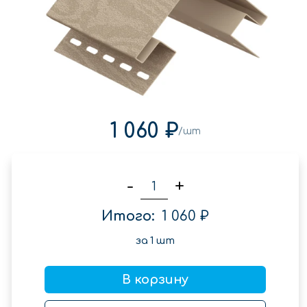
1 060 ₽
/шт
-
+
Итого:
1 060 ₽
за
1
шт
В корзину