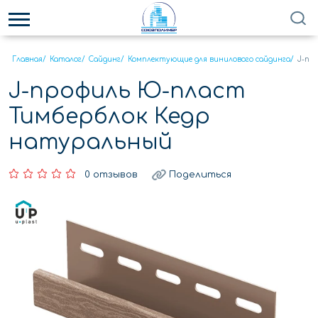
Главная
/
Каталог
/
Сайдинг
/
Комплектующие для винилового сайдинга
/
J-пр
J-профиль Ю-пласт
Тимберблок Кедр
натуральный
0 отзывов
Поделиться