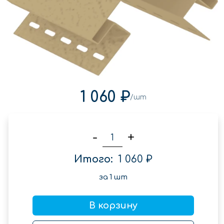
1 060 ₽
/шт
-
+
Итого:
1 060 ₽
за
1
шт
В корзину