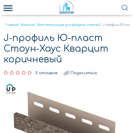
Главная
/
Каталог
/
Комплектующие для фасадных панелей
/
J-профиль Ю-плас
J-профиль Ю-пласт
Стоун-Хаус Кварцит
коричневый
0 отзывов
Поделиться