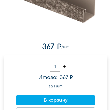
367 ₽
/шт
-
+
Итого:
367 ₽
за
1
шт
В корзину