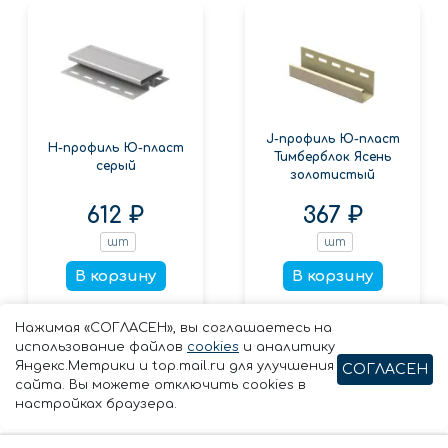
J-профиль Ю-пласт
Н-профиль Ю-пласт
Тимберблок Ясень
серый
золотистый
612 ₽
367 ₽
шт
шт
В корзину
В корзину
Заказать в 1 клик
Заказать в 1 клик
Нажимая «СОГЛАСЕН», вы соглашаетесь на
использование файлов
cookies
и аналитику
Яндекс.Метрики и top.mail.ru для улучшения
СОГЛАСЕН
сайта. Вы можете отключить cookies в
настройках браузера.