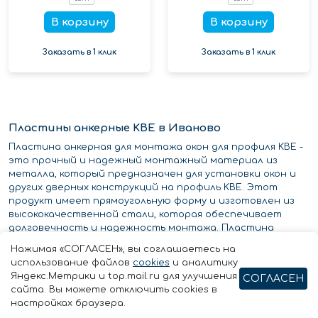
В корзину
В корзину
Заказать в 1 клик
Заказать в 1 клик
Пластины анкерные KBE в Иваново
Пластина анкерная для монтажа окон для профиля KBE -
это прочный и надежный монтажный материал из
металла, который предназначен для установки окон и
других дверных конструкций на профиль KBE. Этот
продукт имеет прямоугольную форму и изготовлен из
высококачественной стали, которая обеспечивает
долговечность и надежность монтажа. Пластина
анкерная для монтажа окон для профиля KBE
Нажимая «СОГЛАСЕН», вы соглашаетесь на
предоставляет высокую устойчивость к коррозии и
использование файлов
cookies
и аналитику
имеет отличные механические свойства, позволяющие
Яндекс.Метрики и top.mail.ru для улучшения
СОГЛАСЕН
использовать ее для монтажа конструкций из алюминия,
сайта. Вы можете отключить cookies в
пластика и других материалов.
настройках браузера.