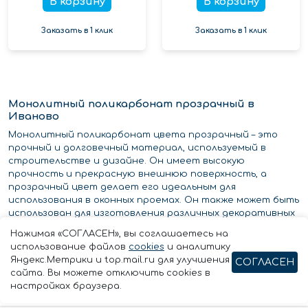
В корзину
В корзину
Заказать в 1 клик
Заказать в 1 клик
Монолитный поликарбонат прозрачный в
Иваново
Монолитный поликарбонат цвета прозрачный – это
прочный и долговечный материал, используемый в
строительстве и дизайне. Он имеет высокую
прочность и прекрасную внешнюю поверхность, а
прозрачный цвет делает его идеальным для
использования в оконных проемах. Он также может быть
использован для изготовления различных декоративных
элементов, в том числе витражей, ограждений,
Нажимая «СОГЛАСЕН», вы соглашаетесь на
лестниц, панелей и т.д. Он имеет высокую
использование файлов
cookies
и аналитику
устойчивость к погодным условиям и влаге, поэтому при
Яндекс.Метрики и top.mail.ru для улучшения
СОГЛАСЕН
правильной установке и поддержании он может долгое
сайта. Вы можете отключить cookies в
время сохранять свои качества и потрясающий вид.
настройках браузера.