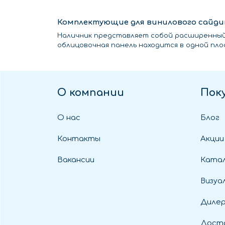
Комплектующие для винилового сайди
Наличник представляет собой расширенный j
облицовочная панель находится в одной пло
О компании
Пок
О нас
Блог
Контакты
Акции
Вакансии
Катал
Визуа
Диле
Дост