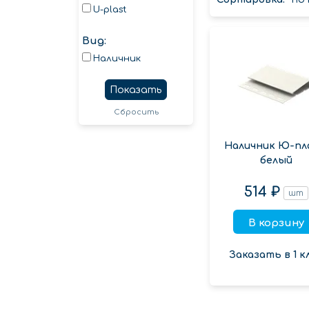
U-plast
Вид:
Наличник
Показать
Сбросить
Наличник Ю-пл
белый
514 ₽
шт
В корзину
Заказать в 1 к