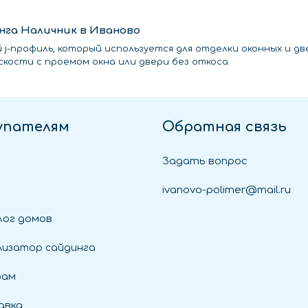
нга Наличник в Иваново
-профиль, который используется для отделки оконных и двер
скости с проемом окна или двери без откоса.
упателям
Обратная связь
Задать вопрос
ivanovo-polimer@mail.ru
ог домов
лизатор сайдинга
рам
авка