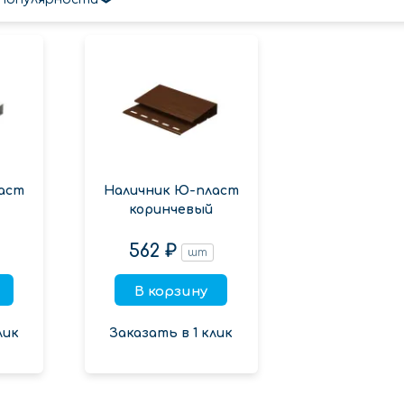
аст
Наличник Ю-пласт
коринчевый
562 ₽
шт
В корзину
лик
Заказать в 1 клик