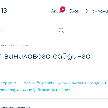
 13
Акции
Блог
О Компани
инилового сайдинга
 винилового сайдинга
J-профиль
J-фаска
Внутрений угол
Наличник
Наружный 
ртовая(начальная)
Планка финишная
 популярности