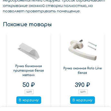
недоброжелателей снаружи. Тросик ограничивает
открывание оконной створки полностью, но
позволяет проветривать помещение.
Похожие товары
Ручка балконная
Ручка оконная Roto Line
притворная белая
белая
металл
50 ₽
390 ₽
шт
шт
В корзину
В корзину
Заказать в 1 клик
Заказать в 1 клик