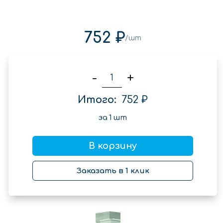
752 ₽
/шт
-
+
Итого:
752 ₽
за
1
шт
В корзину
Заказать в 1 клик