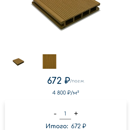
672 ₽
/пог.м.
4 800 ₽
/м²
-
+
Итого:
672 ₽