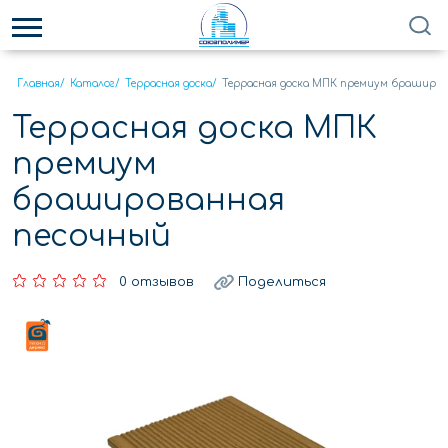
Главная
/
Каталог
/
Террасная доска
/
Террасная доска МПК премиум браширов
Террасная доска МПК
премиум
брашированная
песочный
0 отзывов
Поделиться