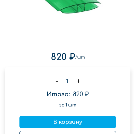
820 ₽
/шт
-
+
Итого:
820 ₽
за
1
шт
В корзину