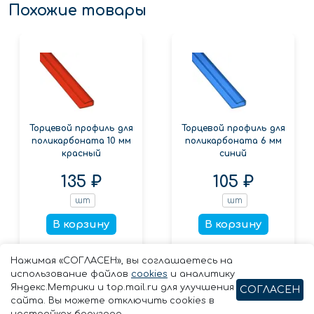
Похожие товары
Торцевой профиль для
Торцевой профиль для
поликарбоната 10 мм
поликарбоната 6 мм
красный
синий
135 ₽
105 ₽
шт
шт
В корзину
В корзину
Заказать в 1 клик
Заказать в 1 клик
Нажимая «СОГЛАСЕН», вы соглашаетесь на
использование файлов
cookies
и аналитику
Яндекс.Метрики и top.mail.ru для улучшения
СОГЛАСЕН
сайта. Вы можете отключить cookies в