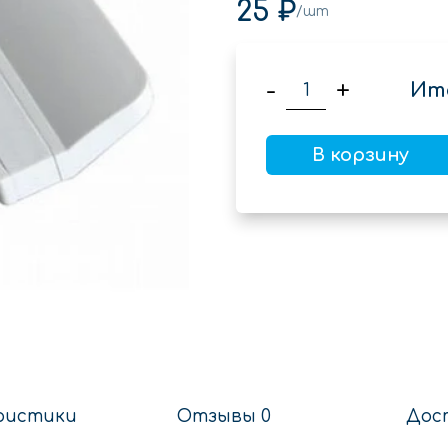
25 ₽
/шт
-
+
Ит
В корзину
ристики
Отзывы 0
Дос