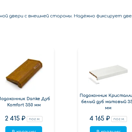
нной двери с внешней стороны. Надёжно фиксирует дв
Подоконник Кристалл
Подоконник Danke Дуб
белый дуб матовый 3
Komfort 350 мм
мм
2 415 ₽
4 165 ₽
пог.м.
пог.м.
В корзину
В корзину