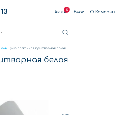
 13
Акции
Блог
О Компани
окон
/
Ручка балконная притворная белая
ритворная белая