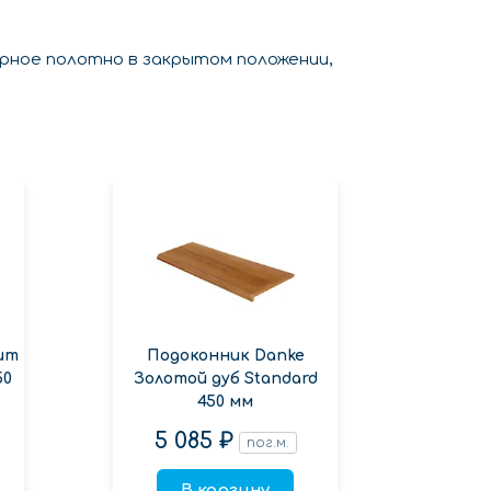
ерное полотно в закрытом положении,
ит
Подоконник Danke
Подок
50
Золотой дуб Standard
орех
450 мм
5 085 ₽
3 
пог.м.
В корзину