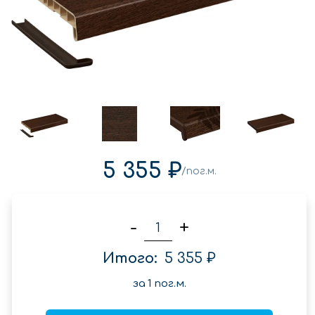
5 355 ₽
/пог.м.
-
+
Итого:
5 355 ₽
за
1
пог.м.