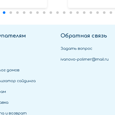
упателям
Обратная связь
Задать вопрос
ivanovo-polimer@mail.ru
ог домов
лизатор сайдинга
рам
авка
а и возврат