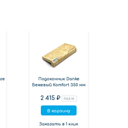
ге
Подоконник Danke
Под
Бежевый Komfort 350 мм
2 415 ₽
5 
пог.м.
В корзину
Заказать в 1 клик
Зак