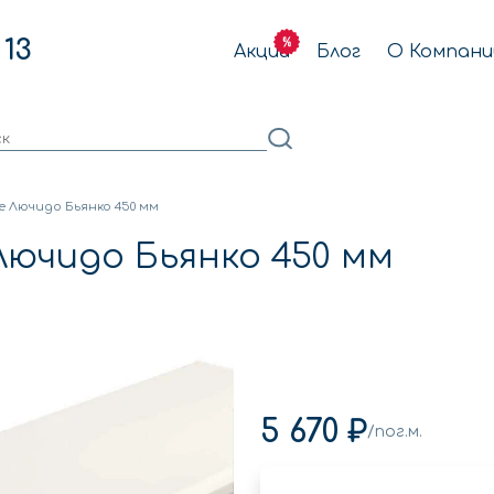
 13
Акции
Блог
О Компани
 Лючидо Бьянко 450 мм
Лючидо Бьянко 450 мм
5 670 ₽
/пог.м.