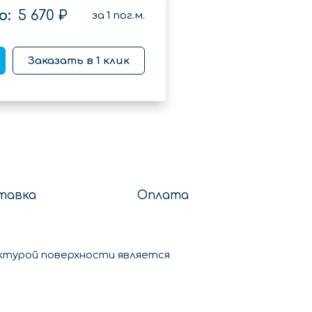
о:
5 670 ₽
за
1
пог.м.
Заказать в 1 клик
тавка
Оплата
актурой поверхности является