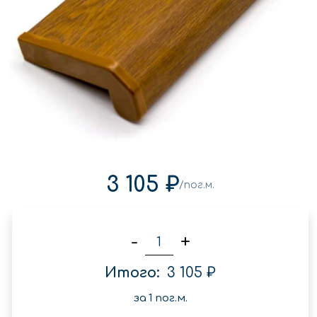
3 105 ₽
/пог.м.
-
+
Итого:
3 105 ₽
за
1
пог.м.