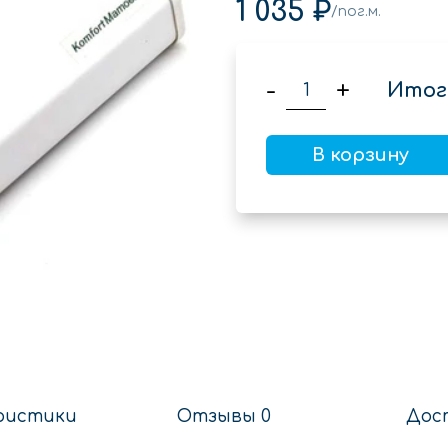
1 035 ₽
/пог.м.
-
+
Итог
В корзину
ристики
Отзывы 0
Дос