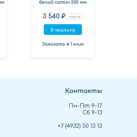
мм
белый сатин 300 мм
Sat
3 540 ₽
1 3
пог.м.
В корзину
Заказать в 1 клик
Зак
Контакты
Пн-Пт 9-17
Сб 9-13
+7 (4932)
50 13 13