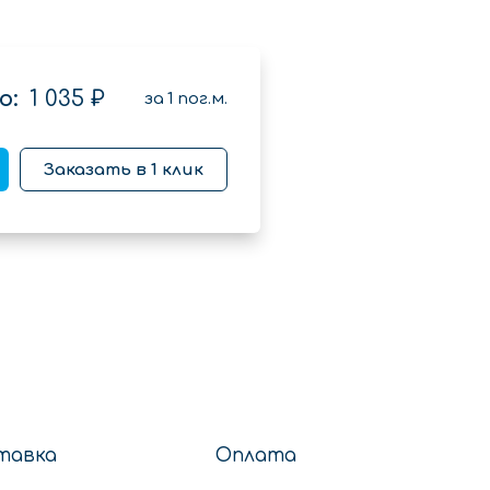
о:
1 035 ₽
за
1
пог.м.
Заказать в 1 клик
тавка
Оплата