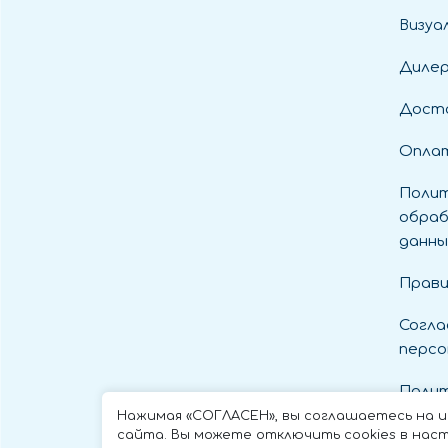
Визуа
Диле
Дост
Оплат
Полит
обраб
данны
Прави
Согла
персо
Полит
cooki
Нажимая «СОГЛАСЕН», вы соглашаетесь на 
сайта. Вы можете отключить cookies в наст