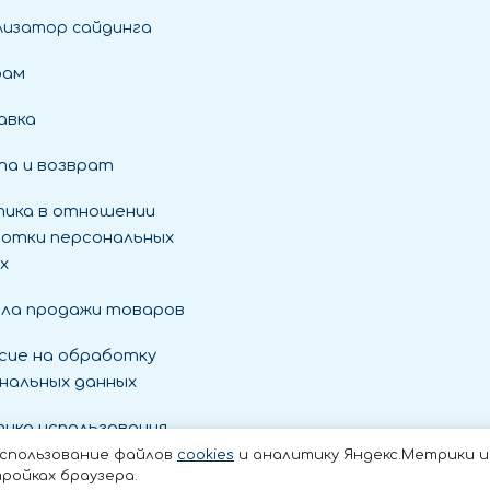
лизатор сайдинга
рам
авка
а и возврат
ика в отношении
отки персональных
х
ла продажи товаров
сие на обработку
нальных данных
ика использования
es
использование файлов
cookies
и аналитику Яндекс.Метрики и t
ройках браузера.