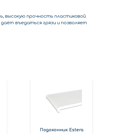
ь, высокую прочность пластиковой
 даёт въедаться грязи и позволяет
Подоконник Estera
Подо