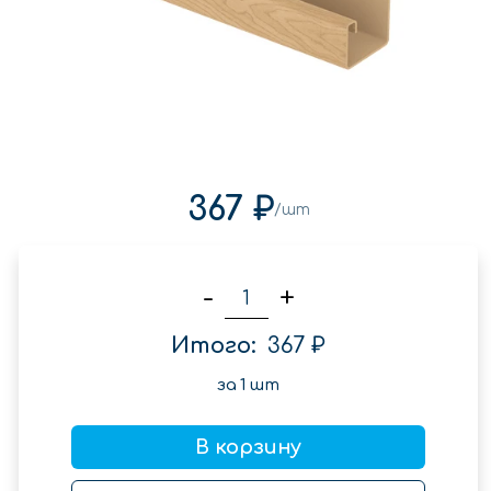
367 ₽
/шт
-
+
Итого:
367 ₽
за
1
шт
В корзину