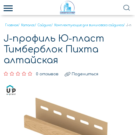
Главная
/
Каталог
/
Сайдинг
/
Комплектующие для винилового сайдинга
/
J-пр
J-профиль Ю-пласт
Тимберблок Пихта
алтайская
0 отзывов
Поделиться