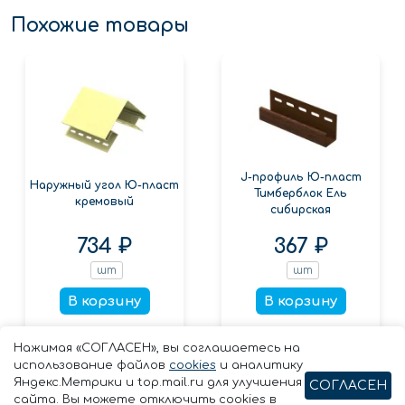
Похожие товары
J-профиль Ю-пласт
Наружный угол Ю-пласт
Тимберблок Ель
кремовый
сибирская
734 ₽
367 ₽
шт
шт
В корзину
В корзину
Заказать в 1 клик
Заказать в 1 клик
Нажимая «СОГЛАСЕН», вы соглашаетесь на
использование файлов
cookies
и аналитику
Яндекс.Метрики и top.mail.ru для улучшения
СОГЛАСЕН
сайта. Вы можете отключить cookies в